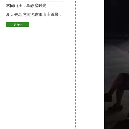
林间山庄，享静谧时光—— 来老虎洞沟农旅山庄 觅春光 尽兴玩 品原生态美食
夏天去老虎洞沟农旅山庄避暑玩耍
更多+