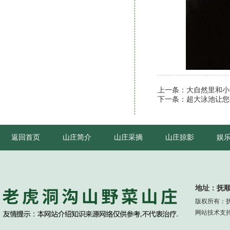
上一条：
大自然里和小
下一条：
超大泳池让您
返回首页
山庄简介
山庄采摘
山庄掠影
娱
地址：抚顺
版权所有：
网站技术支
友情链接：
抚顺土生金生态园
抚顺日月园山庄
抚顺天女山度假村
抚顺马金休闲山庄