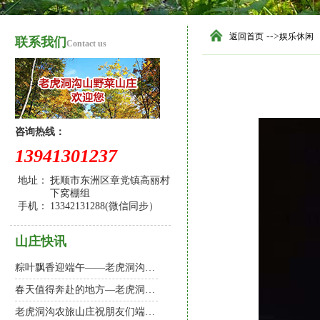
-->
返回首页
娱乐休闲
联系我们
Contact us
咨询热线：
13941301237
地址：
抚顺市东洲区章党镇高丽村
下窝棚组
手机：
13342131288(微信同步）
山庄快讯
粽叶飘香迎端午——老虎洞沟农旅山庄欢迎您
春天值得奔赴的地方—老虎洞沟农旅山庄
老虎洞沟农旅山庄祝朋友们端午节安康！